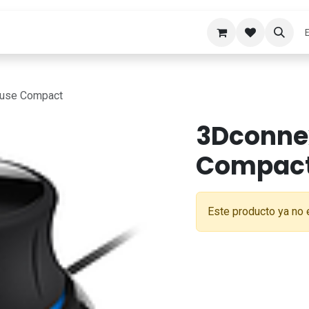
ones
Recursos C2i
Aula Virtual
Tiend
use Compact
3Dconne
Compac
Este producto ya no 