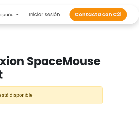
a online
Iniciar sesión
Sobre C2i
Contacta con C2i
Contacta con C2i
Me
Español
xion SpaceMouse
t
está disponible.