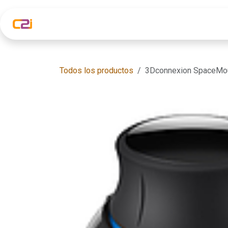
Ir al contenido
Inicio
Soluciones C2i
Formaci
Todos los productos
3Dconnexion SpaceMo