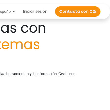
a online
Iniciar sesión
Sobre C2i
Contacta con C2i
Contacta con C2i
Me
Español
sas con
stemas
las herramientas y la información. Gestionar