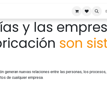
ones
Recursos C2i
Aula Virtual
Tiend
rías y las empre
bricación
son si
ón generan nuevas relaciones entre las personas, los procesos, 
tos de cualquier empresa.