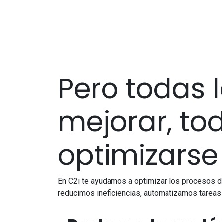
Pero todas
mejorar, to
optimizarse
En C2i te ayudamos a optimizar los procesos de
reducimos ineficiencias, automatizamos tareas 